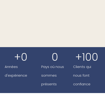
+
0
0
+
100
Années
Pays où nous
Clients qui
d'expérience
sommes
nous font
présents
confiance