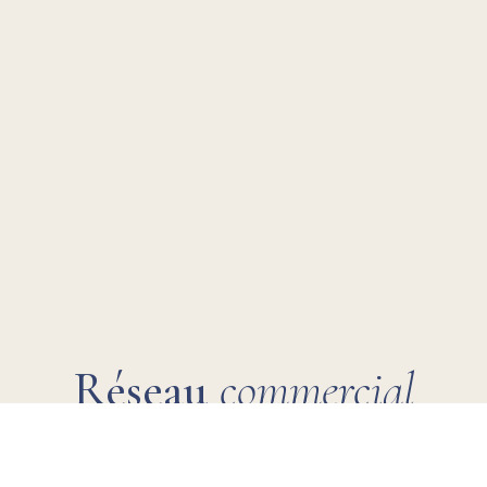
Réseau
commercial
Grâce à notre vaste réseau d’agents commerciaux,
nous sommes présents sur de nombreux marchés
internationaux et assurons un service de proximité à