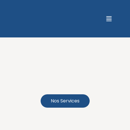
Spécialistes du
textile
Fabrication et distribution de tissus de
qualité, avec un service professionnel.
Nos Services